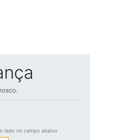
ança
nosco.
ao lado no campo abaixo