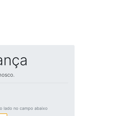
ança
nosco.
ao lado no campo abaixo