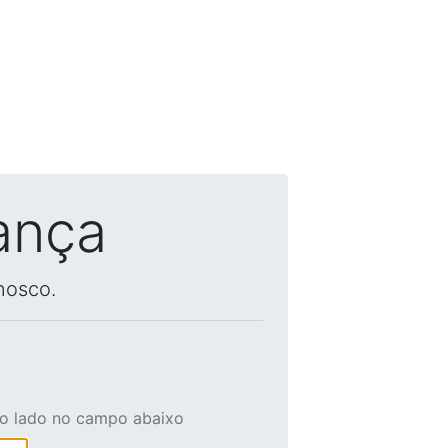
ança
nosco.
ao lado no campo abaixo