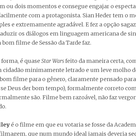
m ou dois momentos e consegue engajar o especta
 facilmente com a protagonista. Sian Heder tem o mé
les e extremamente agradável. E fez a opção sagaz
raduzir os diálogos em linguagem americana de sina
 bom filme de Sessão da Tarde faz.
a forma, é quase
Star Wars
feito da maneira certa, com
m cidadão minimamente letrado e um leve molho 
 bom filme para o gênero, claramente pensado para 
, se Deus der bom tempo), formalmente correto com
rmalmente são. Filme bem razoável, não faz vergo
do.
lley
é o filme em que eu votaria se fosse da Acade
filmagem, que num mundo ideal jamais deveria se