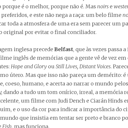
o porque é o melhor, porque não é. Mas
noirs
e
weste
preferidos, e este não nega a raça: um belo filme
no
ar toda a atmosfera de uma era sem parecer um pas
 original por evitar o final conciliador.
agem inglesa precede
Belfast
, que às vezes passa 
ilme inglês de memórias que a gente vê de vez em
tes:
Hope and Glory
ou
Still Lives, Distant Voices
. Pare
mo útero. Mas que isso não pareça um demérito: é
te, coeso, humano, e acerta ao narrar o mundo pelo
 dando a tudo um tom onírico, irreal, a memória re
excelente, um filme com Judi Dench e Ciarán Hinds 
uim, e o uso da cor para indicar a importância do 
mundo que insistia em tentar ser preto e branco po
 Fish
, mas funciona.