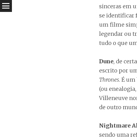
sinceras em u
se identificar
um filme simp
legendar ou t
tudo o que um
Dune
, de cert
escrito por u
Thrones
. É um
(ou enealogia
Villeneuve no
de outro mun
Nightmare A
sendo uma re