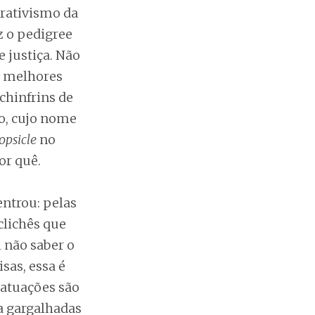
orativismo da
z o pedigree
e justiça. Não
s melhores
hinfrins de
o, cujo nome
opsicle
no
or quê.
ntrou: pelas
clichês que
 não saber o
sas, essa é
 atuações são
a gargalhadas