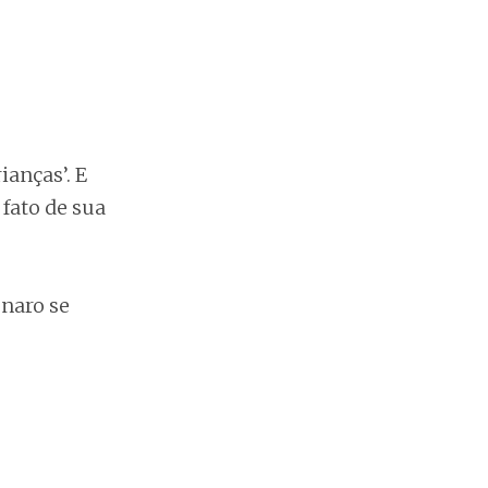
anças’. E
 fato de sua
onaro se