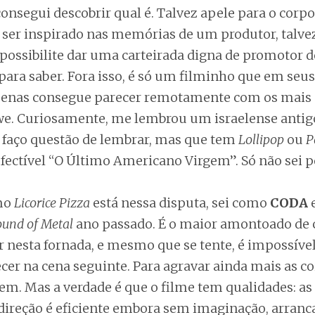
onsegui descobrir qual é. Talvez apele para o corp
ser inspirado nas memórias de um produtor, talve
 possibilite dar uma carteirada digna de promotor d
para saber. Fora isso, é só um filminho que em seu
nas consegue parecer remotamente com os mais c
e. Curiosamente, me lembrou um israelense antig
 faço questão de lembrar, mas que tem
Lollipop
ou
P
defectível “O Último Americano Virgem”. Só não sei p
omo
Licorice Pizza
está nessa disputa, sei como
CODA
e
ound of Metal
ano passado. É o maior amontoado de 
r nesta fornada, e mesmo que se tente, é impossível
cer na cena seguinte. Para agravar ainda mais as coi
m. Mas a verdade é que o filme tem qualidades: as
 direção é eficiente embora sem imaginação, arranc