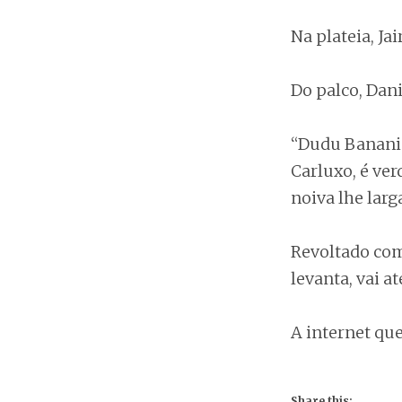
Na plateia, Ja
Do palco, Danil
“Dudu Bananin
Carluxo, é ver
noiva lhe larg
Revoltado com 
levanta, vai a
A internet qu
Share this: