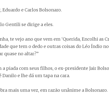
ir, Eduardo e Carlos Bolsonaro.
o Gentili se dirige a eles.
ha, te vejo ano que vem em ‘Querida, Encolhi as Cri
dade que tem o dedo e outras coisas do Léo Índio no
ar quase no altar?”
a piada com seus filhos, o ex-presidente Jair Bols
té Danilo e lhe dá um tapa na cara.
ebra mais uma vez, em razão unânime a Bolsonaro.