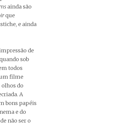
rns
ainda são
ir
que
tiche, e ainda
a impressão de
 quando sob
cem todos
 um filme
s olhos do
criada. A
em bons papéis
cinema e do
de não ser o