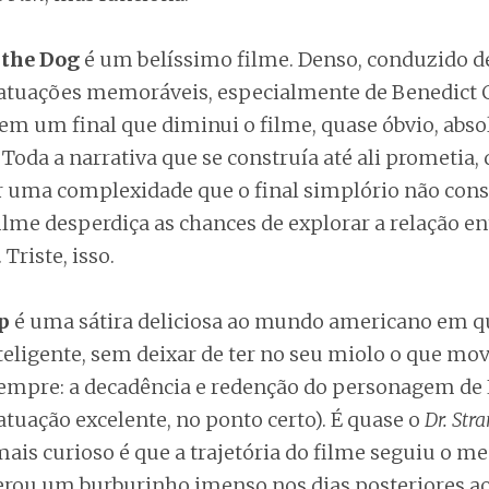
 the Dog
é um belíssimo filme. Denso, conduzido 
atuações memoráveis, especialmente de Benedict
tem um final que diminui o filme, quase óbvio, abs
 Toda a narrativa que se construía até ali prometia,
 uma complexidade que o final simplório não con
filme desperdiça as chances de explorar a relação en
Triste, isso.
p
é uma sátira deliciosa ao mundo americano em q
nteligente, sem deixar de ter no seu miolo o que mo
empre: a decadência e redenção do personagem de
tuação excelente, no ponto certo). É quase o
Dr. Str
ais curioso é que a trajetória do filme seguiu o m
gerou um burburinho imenso nos dias posteriores a