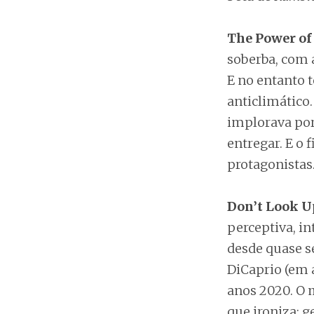
The Power of
soberba, com 
E no entanto 
anticlimático.
implorava por
entregar. E o 
protagonistas. 
Don’t Look U
perceptiva, i
desde quase s
DiCaprio (em a
anos 2020. O m
que ironiza: 