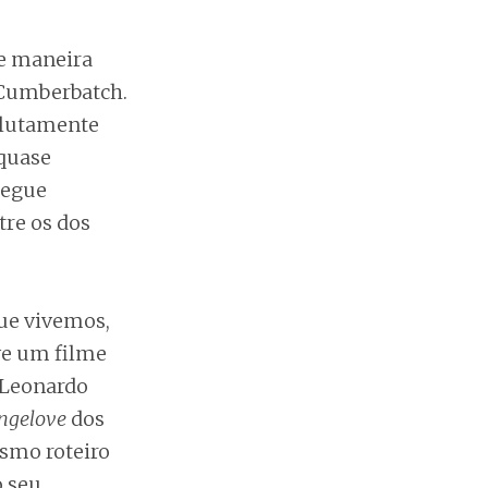
de maneira
 Cumberbatch.
olutamente
 quase
segue
tre os dos
ue vivemos,
ve um filme
 Leonardo
angelove
dos
esmo roteiro
o seu