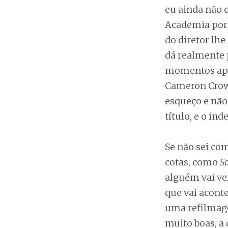
eu ainda não c
Academia por 
do diretor lhe
dá realmente 
momentos ape
Cameron Crow
esqueço e não
título, e o in
Se não sei c
cotas, como
S
alguém vai ve
que vai aconte
uma refilmage
muito boas, a