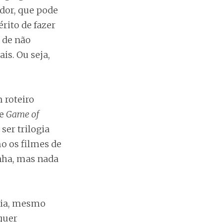
dor, que pode
rito de fazer
 de não
is. Ou seja,
 roteiro
de
Game of
ser trilogia
o os filmes de
nha, mas nada
mia, mesmo
quer