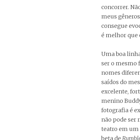
concorrer. Nã
meus gêneros 
consegue evoc
é melhor que o
Uma boa linh
ser o mesmo f
nomes diferen
saídos do mes
excelente, for
menino Buddy,
fotografia é 
não pode ser r
teatro em um 
beta de
Rumble