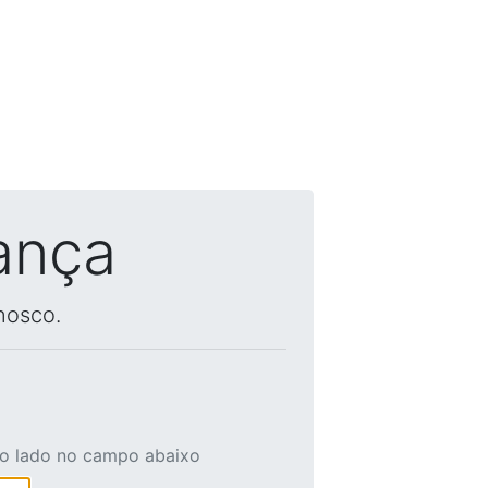
ança
nosco.
ao lado no campo abaixo