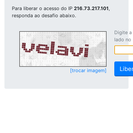
Para liberar o acesso
do IP
216.73.217.101
,
responda ao desafio abaixo.
Digite 
lado no
[trocar imagem]