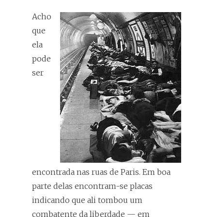
Acho
que
ela
pode
ser
encontrada nas ruas de Paris. Em boa
parte delas encontram-se placas
indicando que ali tombou um
combatente da liberdade — em