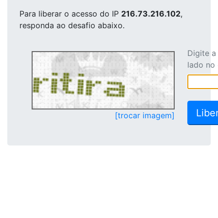
Para liberar o acesso
do IP
216.73.216.102
,
responda ao desafio abaixo.
Digite 
lado no
[trocar imagem]