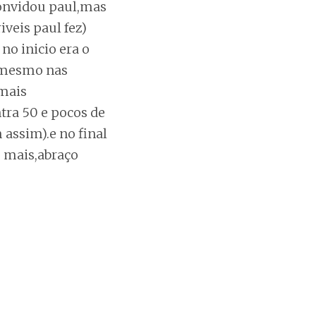
convidou paul,mas
veis paul fez)
o inicio era o
é mesmo nas
mais
tra 50 e pocos de
assim).e no final
o mais,abraço