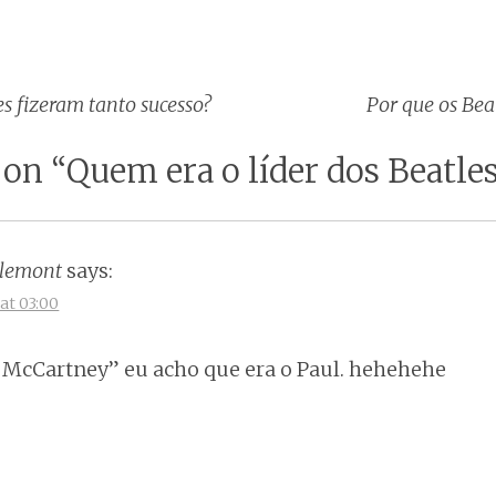
s fizeram tanto sucesso?
Por que os Be
tion
 on “
Quem era o líder dos Beatle
glemont
says:
at 03:00
a McCartney” eu acho que era o Paul. hehehehe