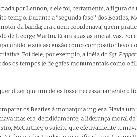
iciada por Lennon, e ele foi, certamente, a figura de 
to tempo. Durante a “segunda fase” dos Beatles, M
motor da banda; era quem coordenava, quem prati
do de George Martin. Eram suas as iniciativas. Foi
po unido, e sua ascensão como compositor levou o
criativa. Foi dele, por exemplo, a idéia do
Sgt. Pepper’
todos os tempos (e de gafes monumentais como o f
quer dizer que um deles fosse necessariamente o líd
mparar os Beatles à monarquia inglesa. Havia um r
nava mas era, decididamente, a liderança moral da 
stro, McCartney, o sujeito que efetivamente tomava
. A Câmara dos Lordes, personificada por George Ha