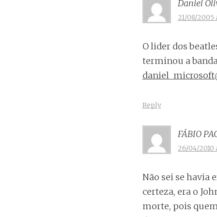
Daniel Oli
21/08/2005 a
O lider dos beatl
terminou a band
daniel_microsof
Reply
FÁBIO PA
26/04/2010 a
Não sei se havia 
certeza, era o Jo
morte, pois quem 