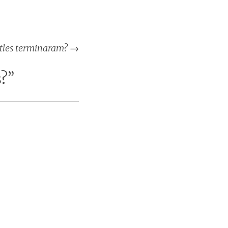
atles terminaram?
→
s?
”