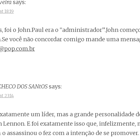
veira
says:
t 18:19
es, foi o John.Paul era o “administrador”.John começ
a.Se você não concordar comigo mande uma mens
t@pop.com.br
CHECO DOS SANtOS
says:
t 23:14
exatamente um líder, mas a grande personalidade d
hn Lennon. E foi exatamente isso que, infelizmente,
o assassinou o fez com a intenção de se promover.