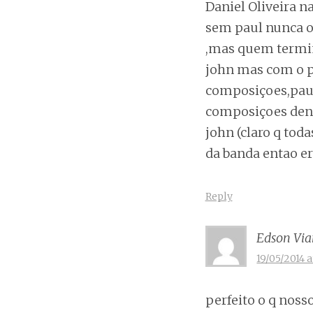
Daniel Oliveira 
sem paul nunca os
,mas quem termin
john mas com o p
composiçoes,paul
composiçoes dentr
john (claro q tod
da banda entao er
Reply
Edson Vi
19/05/2014 a
perfeito o q noss