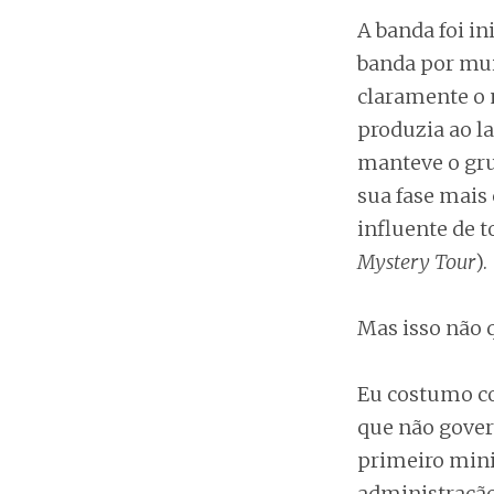
A banda foi in
banda por mui
claramente o 
produzia ao la
manteve o gru
sua fase mais 
influente de 
Mystery Tour
).
Mas isso não 
Eu costumo co
que não gover
primeiro mini
administração