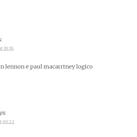
:
t 19:36
hn lennon e paul macarrtney logico
ys:
at 00:22