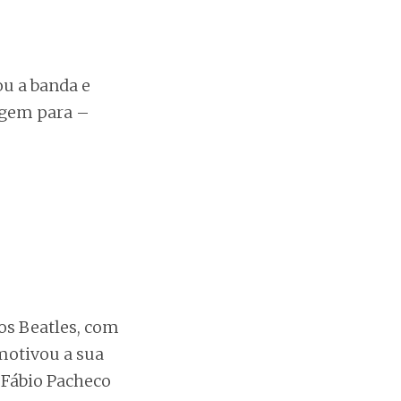
ou a banda e
agem para –
os Beatles, com
 motivou a sua
 Fábio Pacheco