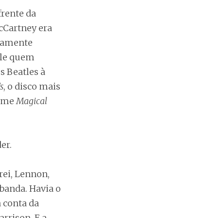
frente da
cCartney era
camente
 ele quem
s Beatles à
s
, o disco mais
ilme
Magical
er.
ei, Lennon,
banda. Havia o
 conta da
rrison. E a