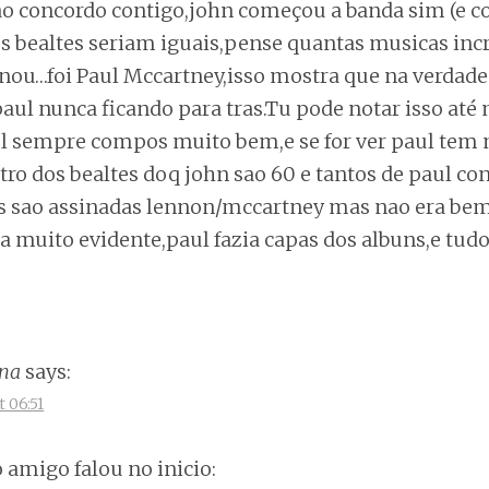
nao concordo contigo,john começou a banda sim (e 
 bealtes seriam iguais,pense quantas musicas incri
ou…foi Paul Mccartney,isso mostra que na verdade n
aul nunca ficando para tras.Tu pode notar isso at
 sempre compos muito bem,e se for ver paul tem 
o dos bealtes doq john sao 60 e tantos de paul con
as sao assinadas lennon/mccartney mas nao era bem 
a muito evidente,paul fazia capas dos albuns,e tud
ana
says:
t 06:51
o amigo falou no inicio: