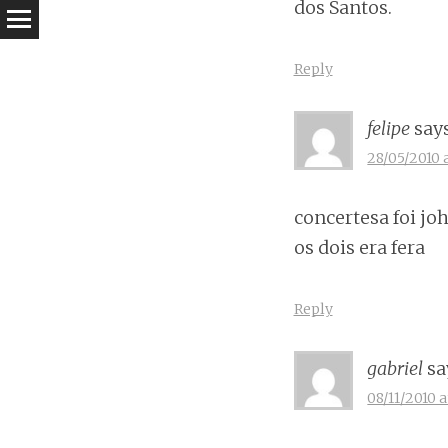
dos Santos.
Reply
felipe
says
28/05/2010 a
concertesa foi jo
os dois era fera
Reply
gabriel
sa
08/11/2010 