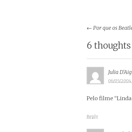
Post
←
Por que os Beatle
naviga
6 thoughts
Julia D'Ai
06/05/2004 
Pelo filme “Lind
Reply