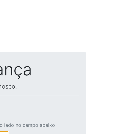
ança
nosco.
ao lado no campo abaixo