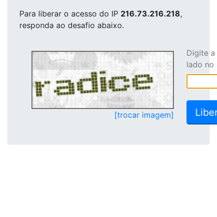
Para liberar o acesso
do IP
216.73.216.218
,
responda ao desafio abaixo.
Digite 
lado no
[trocar imagem]