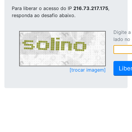
Para liberar o acesso
do IP
216.73.217.175
,
responda ao desafio abaixo.
Digite 
lado no
[trocar imagem]