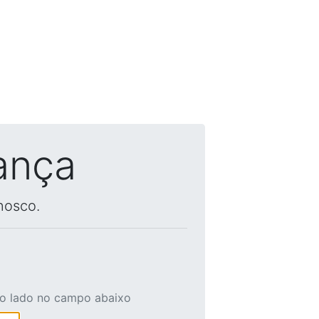
ança
nosco.
ao lado no campo abaixo