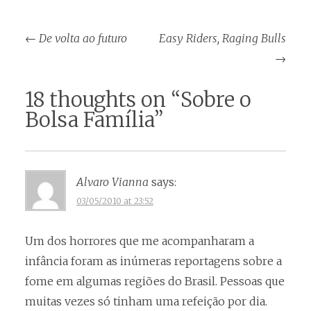
Post
←
De volta ao futuro
Easy Riders, Raging Bulls
navigation
→
18 thoughts on “
Sobre o
Bolsa Família
”
Alvaro Vianna
says:
03/05/2010 at 23:52
Um dos horrores que me acompanharam a
infância foram as inúmeras reportagens sobre a
fome em algumas regiões do Brasil. Pessoas que
muitas vezes só tinham uma refeição por dia.