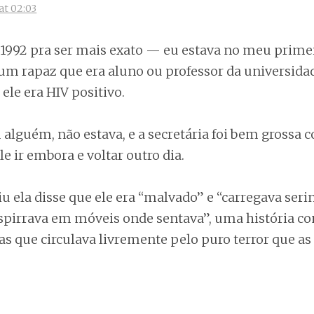
at 02:03
 1992 pra ser mais exato — eu estava no meu prime
um rapaz que era aluno ou professor da universidad
ele era HIV positivo.
m alguém, não estava, e a secretária foi bem grossa 
ir embora e voltar outro dia.
iu ela disse que ele era “malvado” e “carregava ser
espirrava em móveis onde sentava”, uma história 
as que circulava livremente pelo puro terror que a