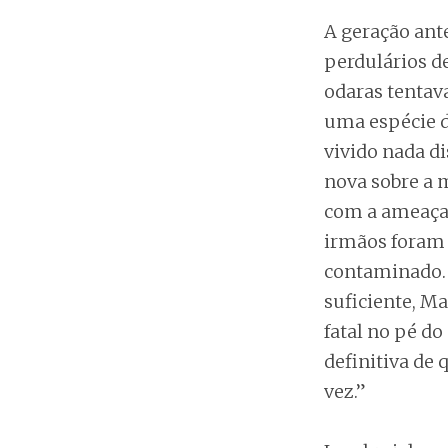
A geração ant
perdulários de
odaras tentav
uma espécie d
vivido nada d
nova sobre a 
com a ameaça 
irmãos foram 
contaminado. A
suficiente, M
fatal no pé do
definitiva de 
vez.”