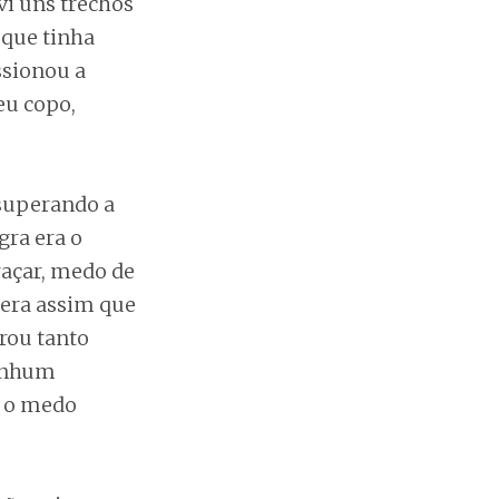
vi uns trechos
 que tinha
sionou a
eu copo,
 superando a
gra era o
raçar, medo de
 era assim que
rou tanto
nenhum
E o medo