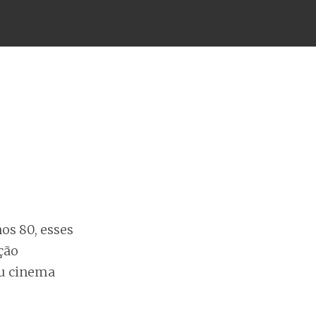
os 80, esses
ção
eu cinema