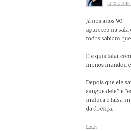
20/02/2018 
Já nos anos 90 —
apareceu na sala 
todos sabiam que 
Ele quis falar co
menos mandou ele 
Depois que ele sa
sangue dele” e “
maluca e falsa, m
da doença.
Reply