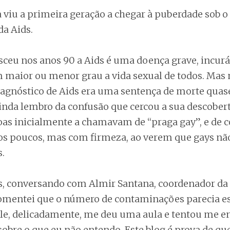
 viu a primeira geração a chegar à puberdade sob 
da Aids.
ceu nos anos 90 a Aids é uma doença grave, incuráv
 maior ou menor grau a vida sexual de todos. Mas
gnóstico de Aids era uma sentença de morte quase
ainda lembro da confusão que cercou a sua descober
as inicialmente a chamavam de “praga gay”, e de 
os poucos, mas com firmeza, ao verem que gays nã
.
s, conversando com Almir Santana, coordenador da 
omentei que o número de contaminações parecia es
le, delicadamente, me deu uma aula e tentou me en
 sobre o que eu não entendo. Este blog é prova de qu