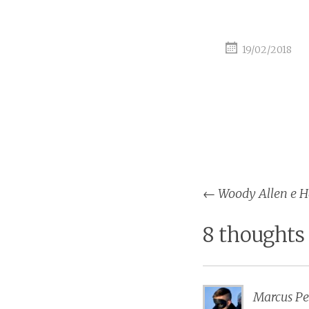
19/02/2018
Post
←
Woody Allen e H
naviga
8 thoughts
Marcus Pe