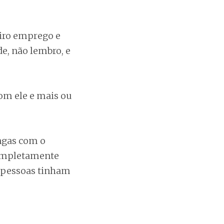
iro emprego e
e, não lembro, e
com ele e mais ou
ingas com o
completamente
s pessoas tinham