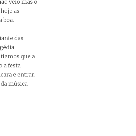
não veio mas o
hoje as
 boa.
iante das
agédia
ntíamos que a
 a festa
ara e entrar.
m da música