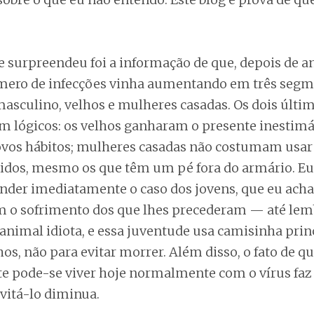
 surpreendeu foi a informação de que, depois de 
úmero de infecções vinha aumentando em três segm
masculino, velhos e mulheres casadas. Os dois últi
 lógicos: os velhos ganharam o presente inestimáv
vos hábitos; mulheres casadas não costumam usar 
dos, mesmo os que têm um pé fora do armário. Eu
nder imediatamente o caso dos jovens, que eu ach
 o sofrimento dos que lhes precederam — até lem
 animal idiota, e essa juventude usa camisinha pri
lhos, não para evitar morrer. Além disso, o fato de q
 pode-se viver hoje normalmente com o vírus faz
vitá-lo diminua.