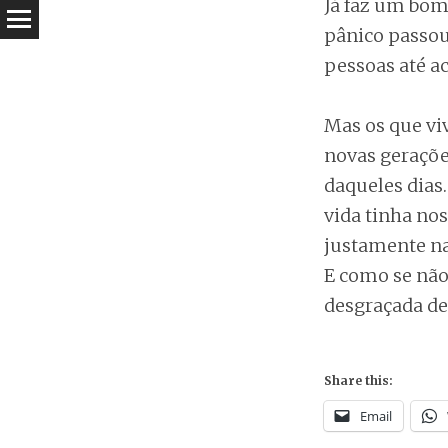
Já faz um bom
pânico passou
pessoas até a
Mas os que vi
novas gerações
daqueles dias
vida tinha no
justamente na
E como se não
desgraçada de
Share this:
Email