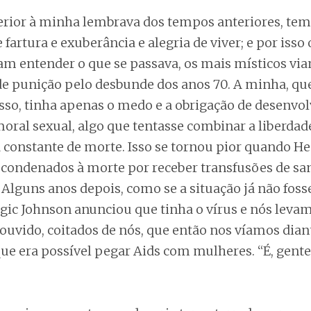
erior à minha lembrava dos tempos anteriores, te
 fartura e exuberância e alegria de viver; e por isso
am entender o que se passava, os mais místicos vi
e punição pelo desbunde dos anos 70. A minha, qu
isso, tinha apenas o medo e a obrigação de desenvo
moral sexual, algo que tentasse combinar a liberdad
constante de morte. Isso se tornou pior quando Hen
condenados à morte por receber transfusões de sa
lguns anos depois, como se a situação já não fosse 
agic Johnson anunciou que tinha o vírus e nós lev
 ouvido, coitados de nós, que então nos víamos dian
que era possível pegar Aids com mulheres. “É, gente