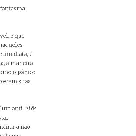
o fantasma
el, e que
 naqueles
 imediata, e
ta, a maneira
como o pânico
o eram suas
luta anti-Aids
tar
sinar a não
e ele não