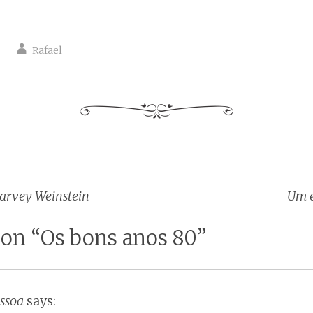
Rafael
arvey Weinstein
Um e
tion
 on “
Os bons anos 80
”
ssoa
says: