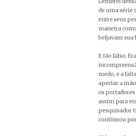
Lembrei dessa
de uma série r
entre seus p
maneira como 
beijavam sua b
E tão falso. E
incompreensão 
medo, e a fal
apertar a mão
os portadores
assim para en
pesquisador t
continuou po