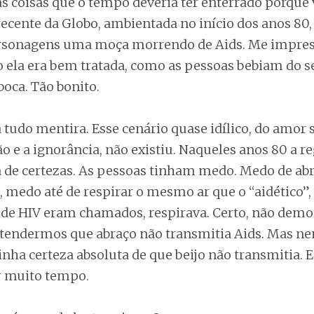
s coisas que o tempo deveria ter enterrado porque 
ecente da Globo, ambientada no início dos anos 80,
ersonagens uma moça morrendo de Aids. Me impres
ela era bem tratada, como as pessoas bebiam do s
oca. Tão bonito.
ra tudo mentira. Esse cenário quase idílico, do amor
e a ignorância, não existiu. Naqueles anos 80 a re
ta de certezas. As pessoas tinham medo. Medo de ab
, medo até de respirar o mesmo ar que o “aidético”,
 de HIV eram chamados, respirava. Certo, não demo
tendermos que abraço não transmitia Aids. Mas 
inha certeza absoluta de que beijo não transmitia. 
r muito tempo.