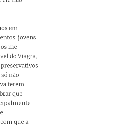
anos em
entos: jovens
mos me
el do Viagra,
preservativos
 só não
ava terem
brar que
ncipalmente
ue
 com que a