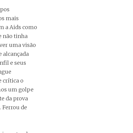
mpos
 os mais
am a Aids como
e não tinha
lver uma visão
e alcançada
fil e seus
ngue
crítica o
amos um golpe
te da prova
. Ferrou de