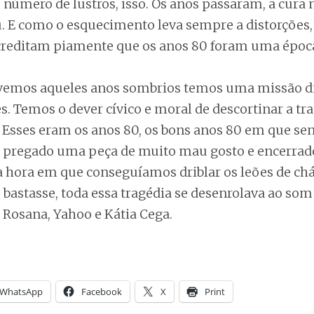
 número de lustros, isso. Os anos passaram, a cura 
. E como o esquecimento leva sempre a distorções, 
creditam piamente que os anos 80 foram uma época
vemos aqueles anos sombrios temos uma missão d
. Temos o dever cívico e moral de descortinar a tr
. Esses eram os anos 80, os bons anos 80 em que se
s pregado uma peça de muito mau gosto e encerrado
 hora em que conseguíamos driblar os leões de chác
 bastasse, toda essa tragédia se desenrolava ao so
 Rosana, Yahoo e Kátia Cega.
WhatsApp
Facebook
X
Print