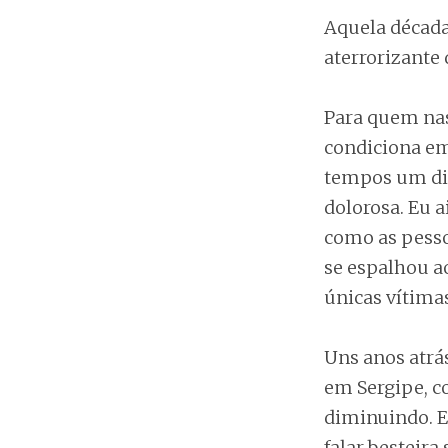
Aquela década
aterrorizante 
Para quem nas
condiciona em
tempos um dia
dolorosa. Eu 
como as pesso
se espalhou a
únicas vítimas
Uns anos atrá
em Sergipe, c
diminuindo. E
falar besteira