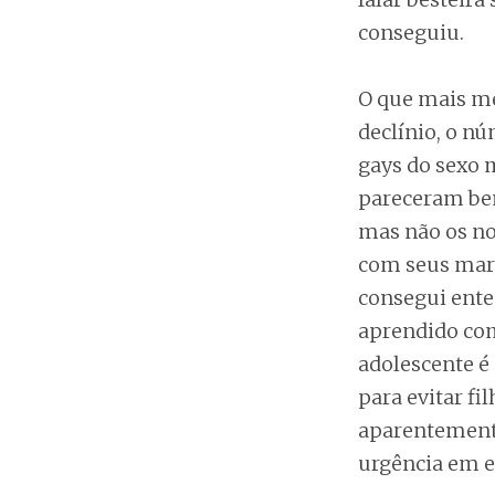
conseguiu.
O que mais me
declínio, o n
gays do sexo 
pareceram bem
mas não os no
com seus mari
consegui ente
aprendido com
adolescente é
para evitar fi
aparentemente
urgência em e