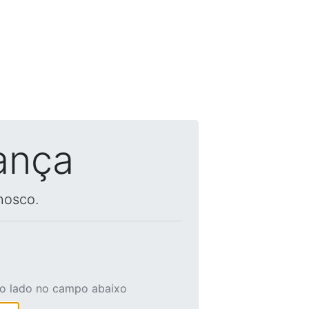
ança
nosco.
ao lado no campo abaixo