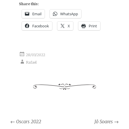
Share this:
Email
WhatsApp
Facebook
X
Print
28/03/2022
Rafael
Post
←
Oscars 2022
Jô Soares
→