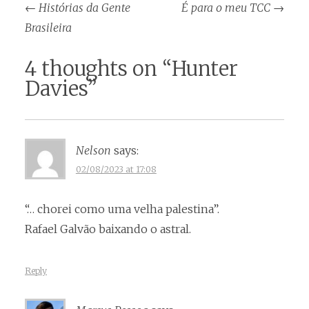
Post
←
Histórias da Gente
É para o meu TCC
→
navigation
Brasileira
4 thoughts on “
Hunter
Davies
”
Nelson
says:
02/08/2023 at 17:08
“… chorei como uma velha palestina”.
Rafael Galvão baixando o astral.
Reply