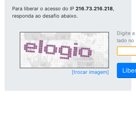
Para liberar o acesso
do IP
216.73.216.218
,
responda ao desafio abaixo.
Digite 
lado no
[trocar imagem]