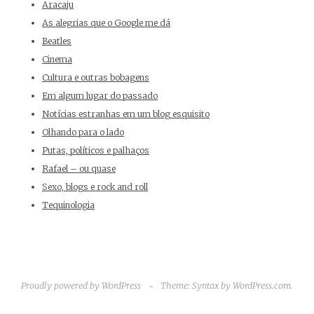
Aracaju
As alegrias que o Google me dá
Beatles
Cinema
Cultura e outras bobagens
Em algum lugar do passado
Notícias estranhas em um blog esquisito
Olhando para o lado
Putas, políticos e palhaços
Rafael – ou quase
Sexo, blogs e rock and roll
Tequinologia
Proudly powered by WordPress
~
Theme: Syntax by
WordPress.com
.