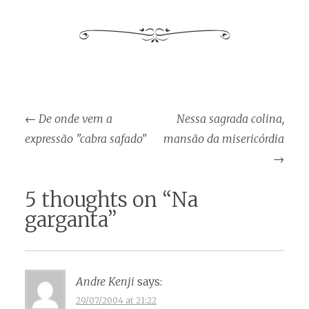
Post
←
De onde vem a
Nessa sagrada colina,
navigation
expressão "cabra safado"
mansão da misericórdia
→
5 thoughts on “
Na
garganta
”
Andre Kenji
says:
29/07/2004 at 21:22