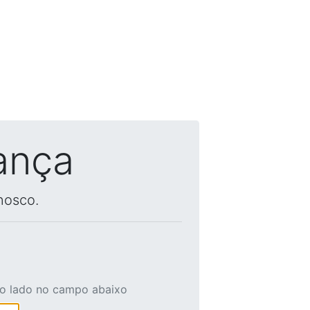
ança
nosco.
ao lado no campo abaixo