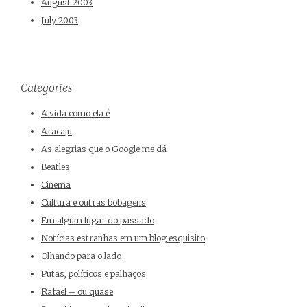
August 2003
July 2003
Categories
A vida como ela é
Aracaju
As alegrias que o Google me dá
Beatles
Cinema
Cultura e outras bobagens
Em algum lugar do passado
Notícias estranhas em um blog esquisito
Olhando para o lado
Putas, políticos e palhaços
Rafael – ou quase