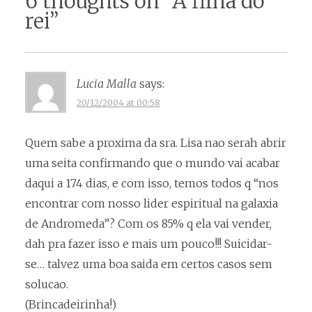
6 thoughts on “
A filha do
rei
”
Lucia Malla
says:
20/12/2004 at 00:58
Quem sabe a proxima da sra. Lisa nao serah abrir
uma seita confirmando que o mundo vai acabar
daqui a 174 dias, e com isso, temos todos q “nos
encontrar com nosso lider espiritual na galaxia
de Andromeda”? Com os 85% q ela vai vender,
dah pra fazer isso e mais um pouco!!! Suicidar-
se… talvez uma boa saida em certos casos sem
solucao.
(Brincadeirinha!)