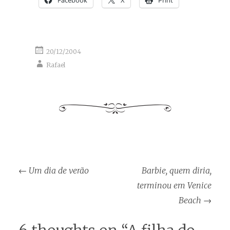
20/12/2004
Rafael
Post
←
Um dia de verão
Barbie, quem diria,
navigation
terminou em Venice
Beach
→