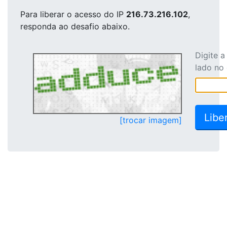
Para liberar o acesso
do IP
216.73.216.102
,
responda ao desafio abaixo.
Digite 
lado no
[trocar imagem]