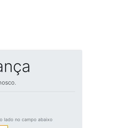
ança
nosco.
ao lado no campo abaixo