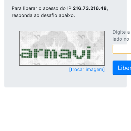
Para liberar o acesso
do IP
216.73.216.48
,
responda ao desafio abaixo.
Digite 
lado no
[trocar imagem]