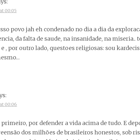
ays:
at 00:05
sso povo jah eh condenado no dia a dia da exploraca
ncia, da falta de saude, na insanidade, na miseria.. t
 , por outro lado, questoes religiosas: sou kardecis
 mesmo…
ys:
at 00:06
 primeiro, por defender a vida acima de tudo. E dep
ensão dos milhões de brasileiros honestos, sob ri