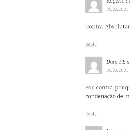
Rogério d
30/03/2005 
Contra. Absoluta
Reply
Dani-PE
s
30/03/2005 
Sou contra, por q
condenação de ino
Reply