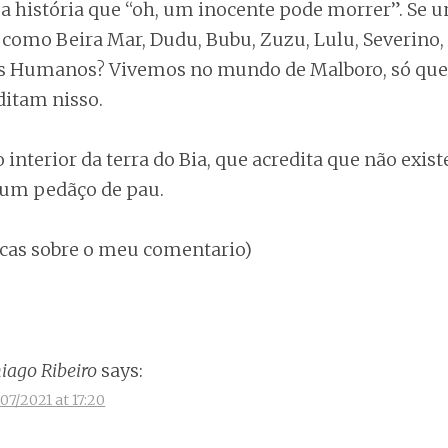
a história que “oh, um inocente pode morrer”. Se 
 como Beira Mar, Dudu, Bubu, Zuzu, Lulu, Severino
reitos Humanos? Vivemos no mundo de Malboro, só qu
ditam nisso.
o interior da terra do Bia, que acredita que não existe
um pedãço de pau.
iticas sobre o meu comentario)
iago Ribeiro
says:
/07/2021 at 17:20