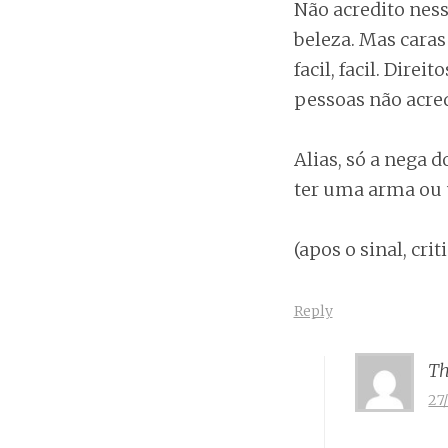
Não acredito ness
beleza. Mas caras
facil, facil. Di
pessoas não acre
Alias, só a nega d
ter uma arma ou 
(apos o sinal, cr
Reply
Th
27