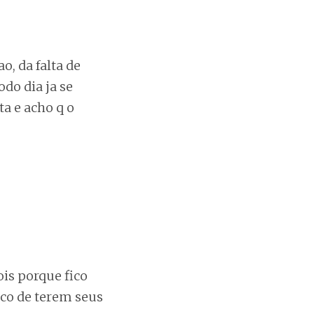
o, da falta de
odo dia ja se
ta e acho q o
ois porque fico
sco de terem seus