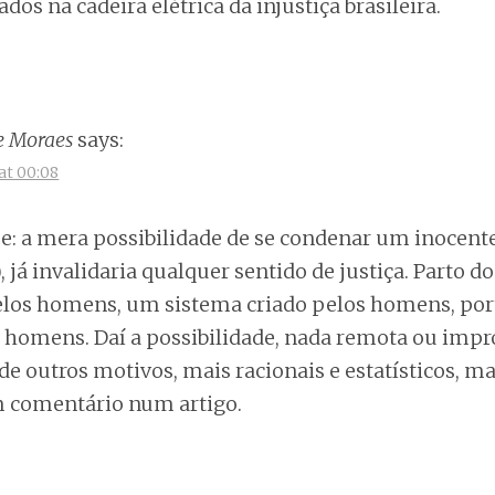
os na cadeira elétrica da injustiça brasileira.
e Moraes
says:
at 00:08
e: a mera possibilidade de se condenar um inocent
 já invalidaria qualquer sentido de justiça. Parto d
 pelos homens, um sistema criado pelos homens, por
s homens. Daí a possibilidade, nada remota ou impro
e outros motivos, mais racionais e estatísticos, mas
 comentário num artigo.