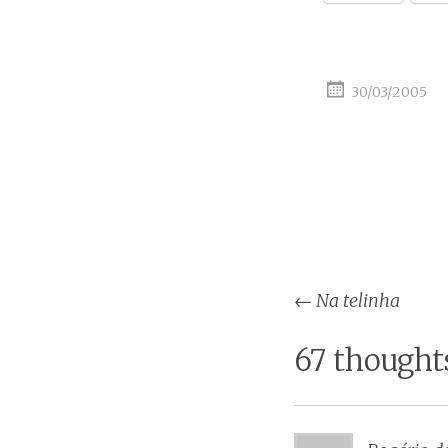
30/03/2005
Post
←
Na telinha
naviga
67 thought