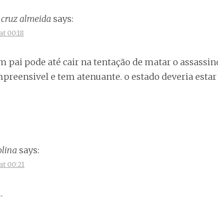
 cruz almeida
says:
at 00:18
 pai pode até cair na tentação de matar o assassino 
preensivel e tem atenuante. o estado deveria estar
lina
says:
at 00:21
…