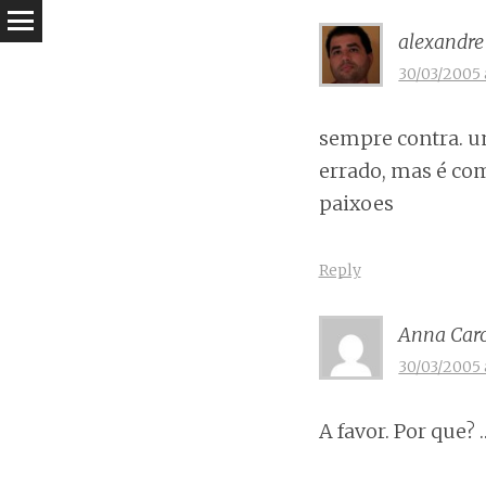
alexandre
30/03/2005 
sempre contra. um
errado, mas é com
paixoes
Reply
Anna Caro
30/03/2005 
A favor. Por que? 