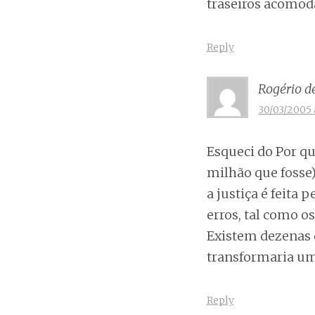
traseiros acomodad
Reply
Rogério d
30/03/2005 
Esqueci do Por qu
milhão que fosse),
a justiça é feita
erros, tal como o
Existem dezenas d
transformaria um
Reply