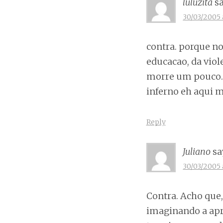
luluzita
s
30/03/2005 
contra. porque no
educacao, da viole
morre um pouco. e
inferno eh aqui
Reply
Juliano
sa
30/03/2005 
Contra. Acho que,
imaginando a apre