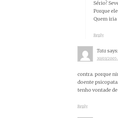
Sério? Sev
Porque ele
Quem iria 
Reply
Tata
says
30/03/2005 
contra. porque n
doente psicopata.
tenho vontade de 
Reply