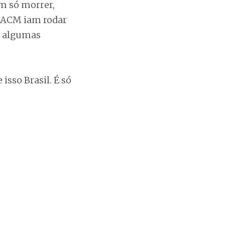
um só morrer,
, ACM iam rodar
e algumas
 isso Brasil. É só