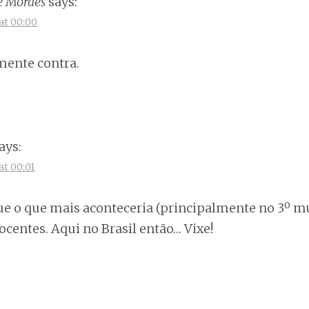
e Moraes
says:
at 00:00
mente contra.
ays:
at 00:01
ue o que mais aconteceria (principalmente no 3º mu
centes. Aqui no Brasil então… Vixe!