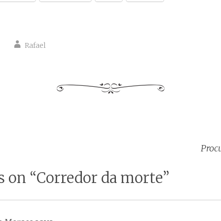
Rafael
Procu
tion
s on “
Corredor da morte
”