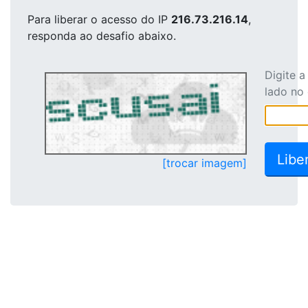
Para liberar o acesso
do IP
216.73.216.14
,
responda ao desafio abaixo.
Digite 
lado no
[trocar imagem]