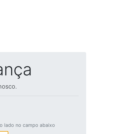
ança
nosco.
ao lado no campo abaixo