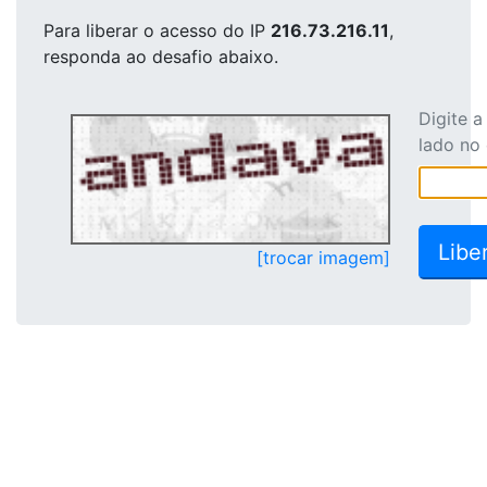
Para liberar o acesso
do IP
216.73.216.11
,
responda ao desafio abaixo.
Digite 
lado no
[trocar imagem]