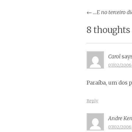
Post
←
…E no terceiro di
naviga
8 thoughts
Carol
says
07/02/2006 
Paraíba, um dos p
Reply
Andre Ken
07/02/2006 