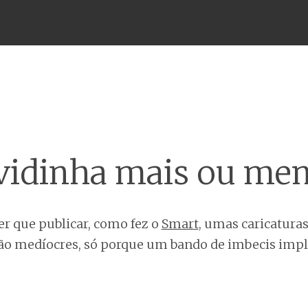
Menu
vidinha mais ou me
er que publicar, como fez o
Smart
, umas caricaturas
ão medíocres, só porque um bando de imbecis impl