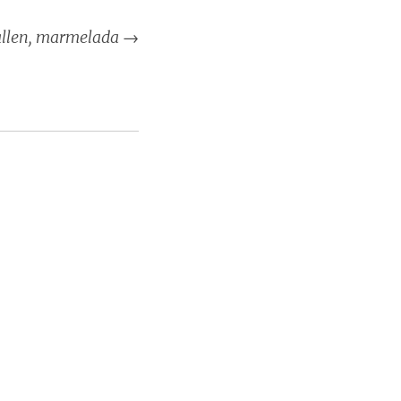
llen, marmelada
→