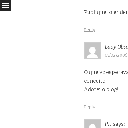
Publiquei o ender
Reply
Lady Obso
07/02/2006 
O que vc esperava
conceito!
Adorei o blog!
Reply
PH
says: