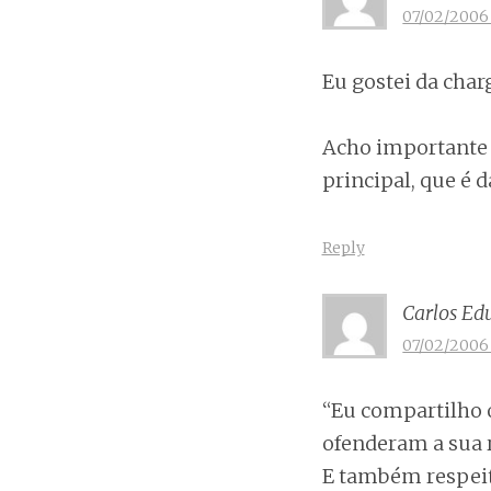
07/02/2006 a
Eu gostei da char
Acho importante 
principal, que é d
Reply
Carlos Ed
07/02/2006 
“Eu compartilho 
ofenderam a sua r
E também respeito