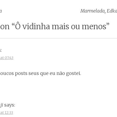
a
Marmelada, Edka
tion
 on “
Ô vidinha mais ou menos
”
:
at 07:43
oucos posts seus que eu não gostei.
ji
says:
at 12:33