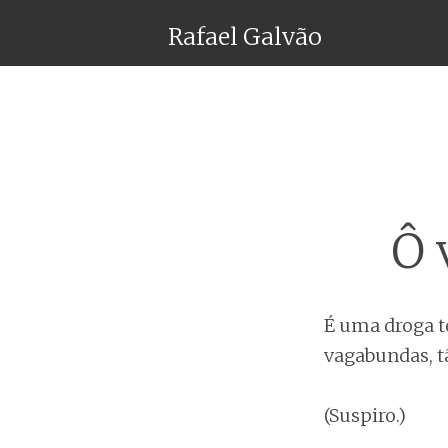
Rafael Galvão
Ô 
É uma droga t
vagabundas, t
(Suspiro.)