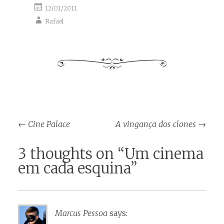
12/01/2011
Rafael
Post
←
Cine Palace
A vingança dos clones
→
navigation
3 thoughts on “
Um cinema
em cada esquina
”
Marcus Pessoa
says: