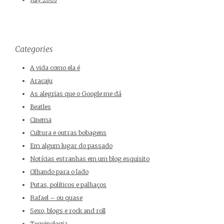
Categories
A vida como ela é
Aracaju
As alegrias que o Google me dá
Beatles
Cinema
Cultura e outras bobagens
Em algum lugar do passado
Notícias estranhas em um blog esquisito
Olhando para o lado
Putas, políticos e palhaços
Rafael – ou quase
Sexo, blogs e rock and roll
Tequinologia