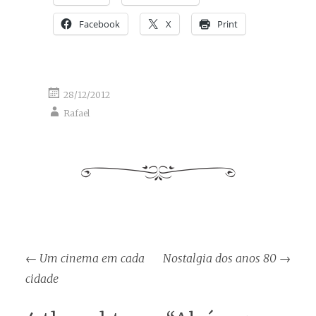
Facebook
X
Print
28/12/2012
Rafael
Post
←
Um cinema em cada
Nostalgia dos anos 80
→
navigation
cidade