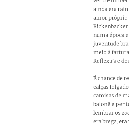
ver o Humbert
ainda era rain
amor próprio 
Rickenbacker 4
numa época em
juventude bra
meio à fartur
Reflexu’s e do
É chance de r
calças folgad
camisas de ma
balonê e pent
lembrar os
zoo
era brega, er