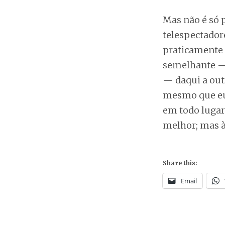
Mas não é só p
telespectadore
praticamente 
semelhante — 
— daqui a outr
mesmo que eu 
em todo lugar
melhor; mas às
Share this:
Email