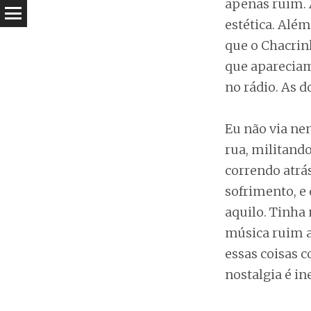
apenas ruim. 
estética. Além
que o Chacrin
que apareciam
no rádio. As 
Eu não via n
rua, militand
correndo atrá
sofrimento, e 
aquilo. Tinha 
música ruim a
essas coisas 
nostalgia é in