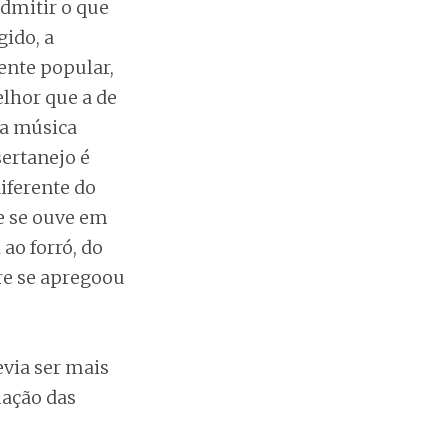
admitir o que
gido, a
ente popular,
lhor que a de
 a música
sertanejo é
iferente do
e se ouve em
 ao forró, do
re se apregoou
via ser mais
mação das