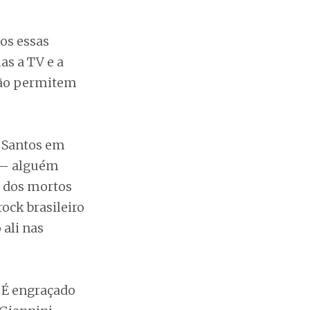
os essas
as a TV e a
não permitem
u Santos em
o — alguém
o dos mortos
ock brasileiro
ali nas
 É engraçado