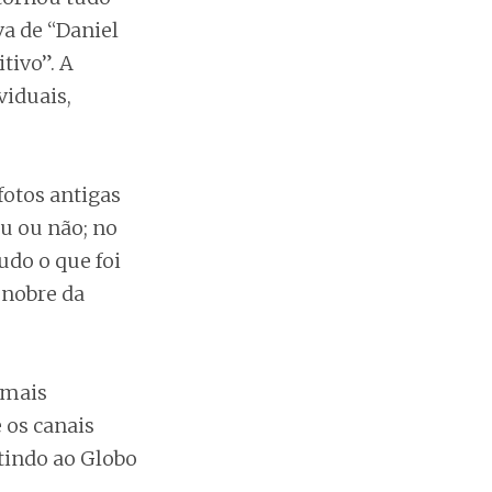
va de “Daniel
tivo”. A
iduais,
fotos antigas
u ou não; no
udo o que foi
 nobre da
 mais
 os canais
tindo ao Globo