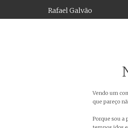
Rafael Galvão
Vendo um com
que pareço nã
Porque sou a 
tempos idos e