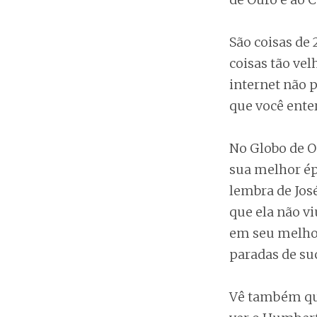
São coisas de
coisas tão ve
internet não
que você enter
No Globo de O
sua melhor ép
lembra de Jos
que ela não vi
em seu melho
paradas de su
Vê também que