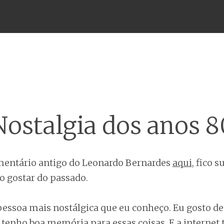
Menu
Nostalgia dos anos 8
entário antigo do Leonardo Bernardes
aqui
, fico 
o gostar do passado.
pessoa mais nostálgica que eu conheço. Eu gosto de
 tenho boa memória para essas coisas. E a internet