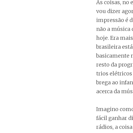
As coisas, no 
vou dizer agor
impressão é d
não a música 
hoje. Era mais
brasileira es
basicamente m
resto da prog
trios elétrico
brega ao infa
acerca da músi
Imagino como 
fácil ganhar d
rádios, a cois