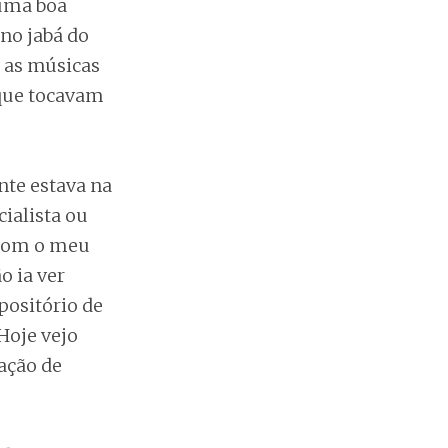
uma boa
 no jabá do
 as músicas
 que tocavam
te estava na
ialista ou
 com o meu
o ia ver
positório de
Hoje vejo
ação de