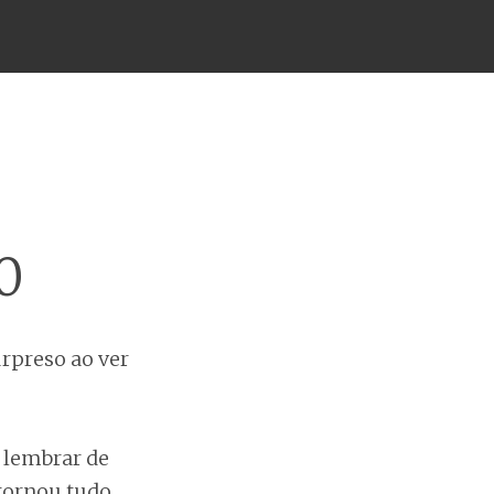
0
surpreso ao ver
 lembrar de
 tornou tudo