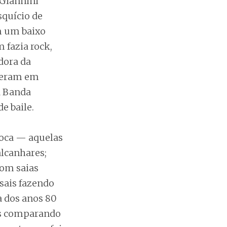
 Giannini
squício de
m um baixo
 fazia rock,
dora da
sceram em
 Banda
e baile.
poca — aquelas
alcanhares;
com saias
sais fazendo
 dos anos 80
mas comparando