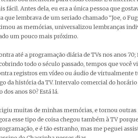
s fácil. Antes dela, eu era a única pessoa que gosta
ca que lembrava de um seriado chamado “Joe, o Fugi
ximou as memórias, universalizou lembranças indiv
sado um pouco mais próximo.
ntra até a programação diária de TVs nos anos 70; 
 cobrindo todo o século passado, tempos que você vi
ntra registros em vídeo ou áudio de virtualmente t
go da história da TV. Intervalo comercial do horário
o dos anos 80? Está lá.
rrigiu muitas de minhas memórias, e tornou outras
Agora esse tipo de coisa chegou também à TV porque
rogramação, e é tão estranho, mas me peguei assis
assino do Chacrinha nesses dias.