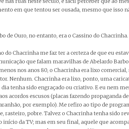
vê nas ruas neste século, é fácil perceber que ao m
ento em que tentou ser ousada, mesmo que isso n
bo de Ouro, no entanto, era o Cassino do Chacrinha.
o do Chacrinha me faz ter a certeza de que eu estav
omunicação que falam maravilhas de Abelardo Barb
 menos nos anos 80, o Chacrinha era lixo comercia
tor. Nenhum. Chacrinha era lixo, ponto, uma carica
 dia tenha sido engraçado ou criativo. E eu nem m
 aos acordos escusos (placas fazendo propaganda de
ranhão, por exemplo). Me refiro ao tipo de progra
e, rasteiro, pobre. Talvez o Chacrinha tenha sido re
o início da TV; mas em seu final, aquele que acompa