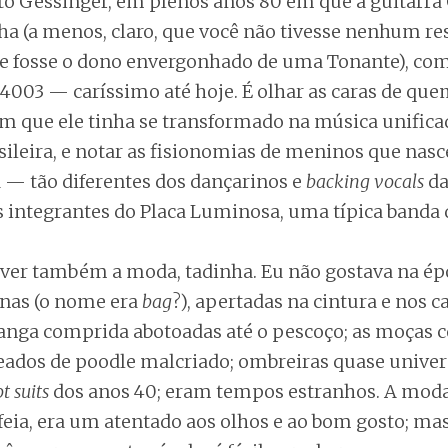
o Gessinger, em plenos anos 80 em que a guitarra
ha (a menos, claro, que você não tivesse nenhum re
e fosse o dono envergonhado de uma Tonante), co
003 — caríssimo até hoje. É olhar as caras de quem
 que ele tinha se transformado na música unifica
sileira, e notar as fisionomias de meninos que na
a — tão diferentes dos dançarinos e
backing vocals
da
s integrantes do Placa Luminosa, uma típica banda d
ever também a moda, tadinha. Eu não gostava na é
onas (o nome era
bag
?), apertadas na cintura e nos c
nga comprida abotoadas até o pescoço; as moças 
eados de poodle malcriado; ombreiras quase univer
t suits
dos anos 40; eram tempos estranhos. A moda
a feia, era um atentado aos olhos e ao bom gosto; 