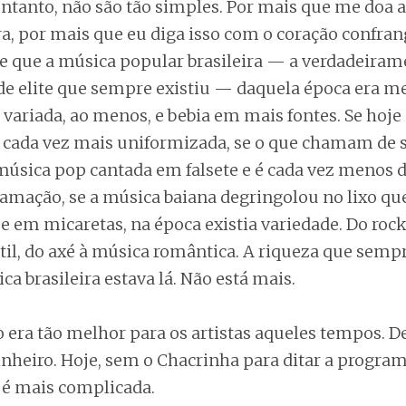
entanto, não são tão simples. Por mais que me doa 
a, por mais que eu diga isso com o coração confran
e que a música popular brasileira — a verdadeiram
de elite que sempre existiu — daquela época era me
 variada, ao menos, e bebia em mais fontes. Se hoje
tá cada vez mais uniformizada, se o que chamam de 
úsica pop cantada em falsete e é cada vez menos d
ramação, se a música baiana degringolou no lixo qu
s e em micaretas, na época existia variedade. Do rock
ntil, do axé à música romântica. A riqueza que semp
ca brasileira estava lá. Não está mais.
era tão melhor para os artistas aqueles tempos. De
inheiro. Hoje, sem o Chacrinha para ditar a progra
a é mais complicada.