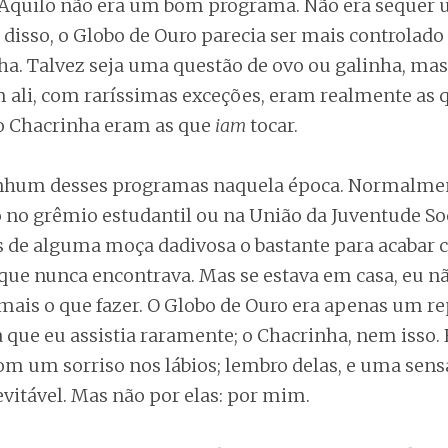
Aquilo não era um bom programa. Não era sequer 
 disso, o Globo de Ouro parecia ser mais controlado
ha. Talvez seja uma questão de ovo ou galinha, mas
 ali, com raríssimas exceções, eram realmente as
do Chacrinha eram as que
iam
tocar.
enhum desses programas naquela época. Normalmen
o no grêmio estudantil ou na União da Juventude Soc
s de alguma moça dadivosa o bastante para acabar
que nunca encontrava. Mas se estava em casa, eu nã
mais o que fazer. O Globo de Ouro era apenas um re
 que eu assistia raramente; o Chacrinha, nem isso. 
com um sorriso nos lábios; lembro delas, e uma sens
evitável. Mas não por elas: por mim.