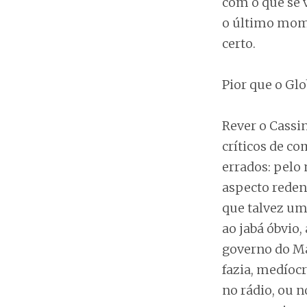
com o que se 
o último mom
certo.
Pior que o Glo
Rever o Cassin
críticos de c
errados: pelo
aspecto reden
que talvez um
ao jabá óbvio,
governo do Ma
fazia, medíocr
no rádio, ou n