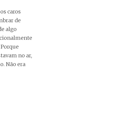
 os caros
embrar de
de algo
ncionalmente
. Porque
stavam no ar,
o. Não era