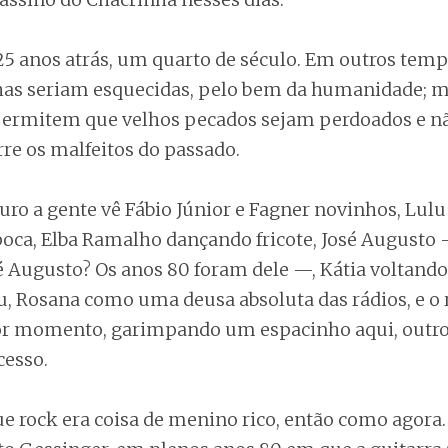
 25 anos atrás, um quarto de século. Em outros temp
lhas seriam esquecidas, pelo bem da humanidade; m
 permitem que velhos pecados sejam perdoados e 
re os malfeitos do passado.
uro a gente vê Fábio Júnior e Fagner novinhos, Lul
oca, Elba Ramalho dançando fricote, José August
é Augusto? Os anos 80 foram dele —, Kátia voltand
u, Rosana como uma deusa absoluta das rádios, e o r
r momento, garimpando um espacinho aqui, outro 
cesso.
 rock era coisa de menino rico, então como agora.