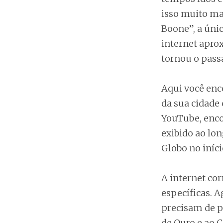
isso muito mai
Boone”, a úni
internet apro
tornou o pas
Aqui você enco
da sua cidade
YouTube, enco
exibido ao lon
Globo no iníci
A internet co
específicas. 
precisam de p
de Ouro e ao C