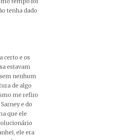
esmo tempo foi
ão tenha dado
a certo e os
osa estavam
l, sem nenhum
tura de algo
esmo me refiro
 Sarney e do
ma que ele
volucionário
nhei, ele era