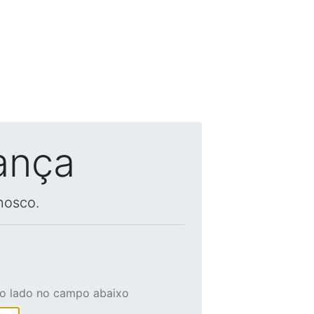
ança
nosco.
ao lado no campo abaixo