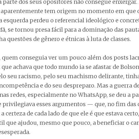
sa parte dos seus opositores não consegue enxergar.
 aparentemente tem origem no momento em que 
a esquerda perdeu o referencial ideológico e concre
fã, se tornou presa fácil para a dominação das pauta
 questões de gênero e étnicas à luta de classes.
o, quem conseguia ver um pouco além dos posts lac
que achava que todo mundo ia se afastar de Bolson
lo seu racismo, pelo seu machismo delirante, tinh
ncompetência e do seu despreparo. Mas a guerra d
 nas redes, especialmente no WhatsApp, se deu a pa
e privilegiava esses argumentos — que, no fim das 
 certeza de cada lado de que ele é que estava cert
til que ajudou, mesmo que pouco, a beneficiar o ca
esesperada.