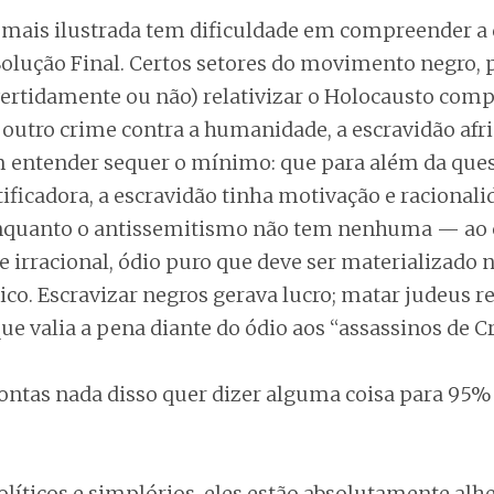
mais ilustrada tem dificuldade em compreender a
Solução Final. Certos setores do movimento negro, 
ertidamente ou não) relativizar o Holocausto com
utro crime contra a humanidade, a escravidão afr
 entender sequer o mínimo: que para além da ques
tificadora, a escravidão tinha motivação e racionali
quanto o antissemitismo não tem nenhuma — ao c
 irracional, ódio puro que deve ser materializado 
co. Escravizar negros gerava lucro; matar judeus r
e valia a pena diante do ódio aos “assassinos de Cr
contas nada disso quer dizer alguma coisa para 95% 
líticos e simplórios, eles estão absolutamente alhe