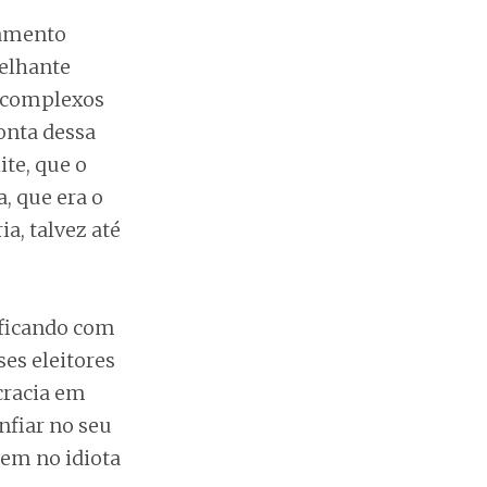
ramento
elhante
s complexos
onta dessa
ite, que o
, que era o
a, talvez até
ificando com
es eleitores
cracia em
nfiar no seu
eem no idiota