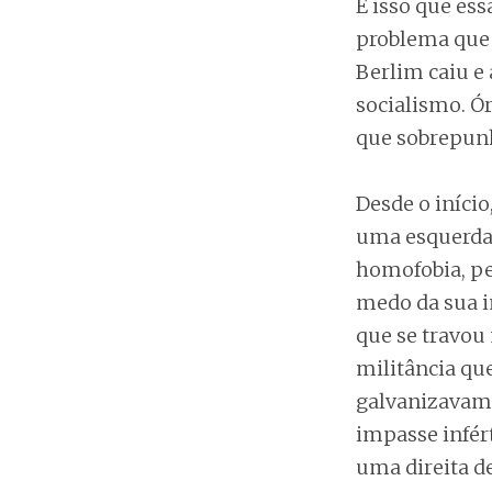
É isso que es
problema que
Berlim caiu e 
socialismo. Ór
que sobrepunha
Desde o iníci
uma esquerda 
homofobia, pe
medo da sua i
que se travou
militância qu
galvanizavam a
impasse infér
uma direita d