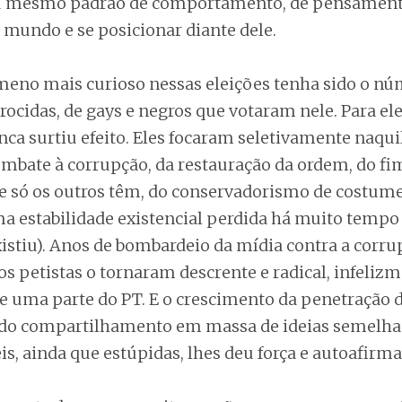
seu mesmo padrão de comportamento, de pensamen
 mundo e se posicionar diante dele.
meno mais curioso nessas eleições tenha sido o nú
trocidas, de gays e negros que votaram nele. Para ele
nca surtiu efeito. Eles focaram seletivamente naquil
ombate à corrupção, da restauração da ordem, do fi
ue só os outros têm, do conservadorismo de costum
a estabilidade existencial perdida há muito tempo 
istiu). Anos de bombardeio da mídia contra a corru
os petistas o tornaram descrente e radical, infeliz
e uma parte do PT. E o crescimento da penetração d
 do compartilhamento em massa de ideias semelha
s, ainda que estúpidas, lhes deu força e autoafirma