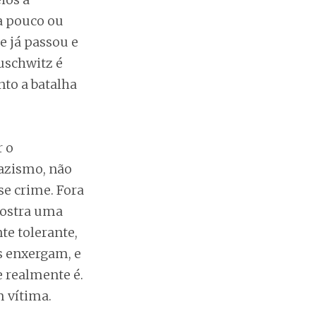
ta pouco ou
e já passou e
Auschwitz é
to a batalha
r o
nazismo, não
se crime. Fora
 mostra uma
te tolerante,
s enxergam, e
e realmente é.
m vítima.