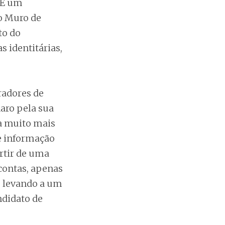
 É um
o Muro de
to do
s identitárias,
radores de
aro pela sua
a muito mais
e informação
rtir de uma
contas, apenas
o, levando a um
ndidato de