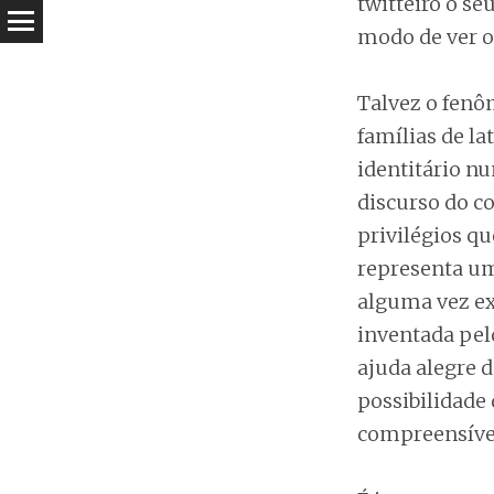
twitteiro o 
modo de ver o
Talvez o fenô
famílias de la
identitário nu
discurso do c
privilégios q
representa um
alguma vez ex
inventada pel
ajuda alegre d
possibilidade
compreensívei