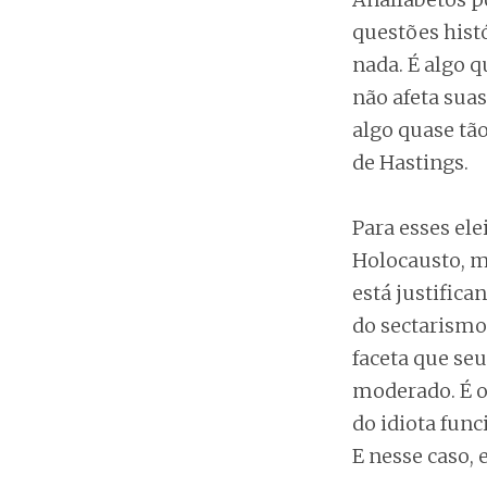
questões hist
nada. É algo q
não afeta suas
algo quase tã
de Hastings.
Para esses el
Holocausto, m
está justifica
do sectarismo 
faceta que se
moderado. É o
do idiota func
E nesse caso, 