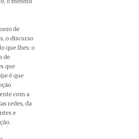
to, o mesmo
mero de
s, o discurso
o que lhes: o
m de
es que
(se é que
pção
mente com a
as redes, da
ntes e
ção.