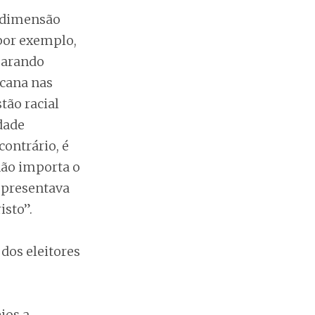
 dimensão
por exemplo,
parando
icana nas
tão racial
dade
ontrário, é
não importa o
epresentava
isto”.
dos eleitores
ios a