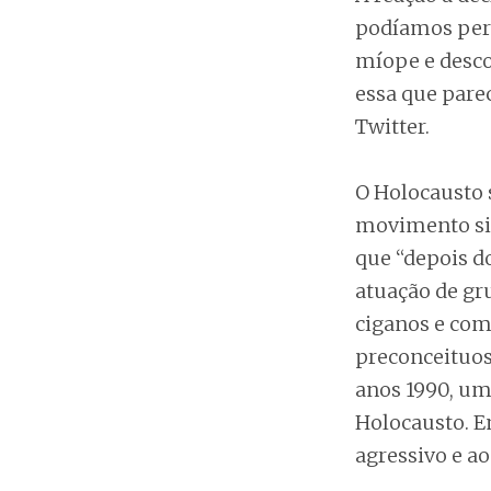
podíamos perd
míope e desco
essa que pare
Twitter.
O Holocausto 
movimento sio
que “depois do
atuação de gr
ciganos e com
preconceituos
anos 1990, um
Holocausto. Em
agressivo e ao