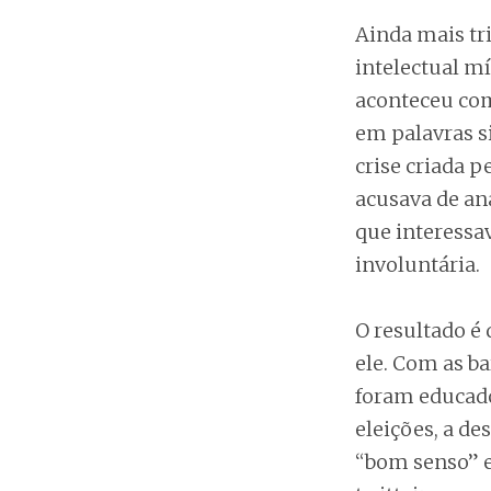
Ainda mais tr
intelectual m
aconteceu com
em palavras s
crise criada p
acusava de an
que interessav
involuntária.
O resultado é
ele. Com as ba
foram educado
eleições, a d
“bom senso” e