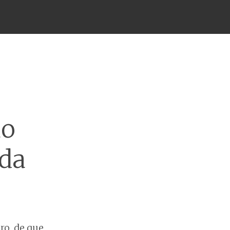
ao
 da
ro, de que