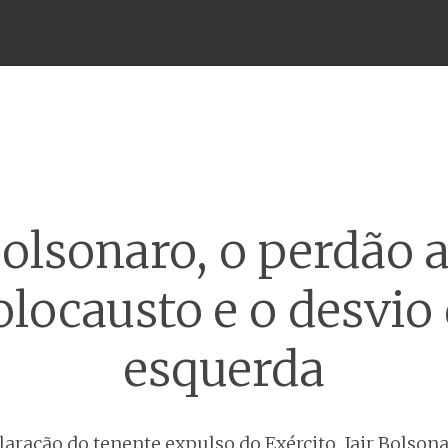
Menu
olsonaro, o perdão 
locausto e o desvio
esquerda
laração do tenente expulso do Exército, Jair Bolsona