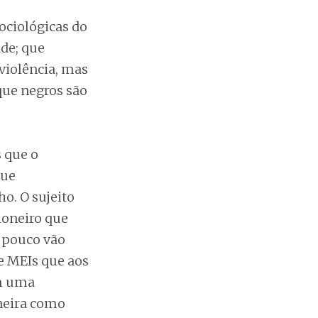
ociológicas do
de; que
violência, mas
que negros são
 que o
que
o. O sujeito
honeiro que
á pouco vão
e MEIs que aos
am uma
neira como