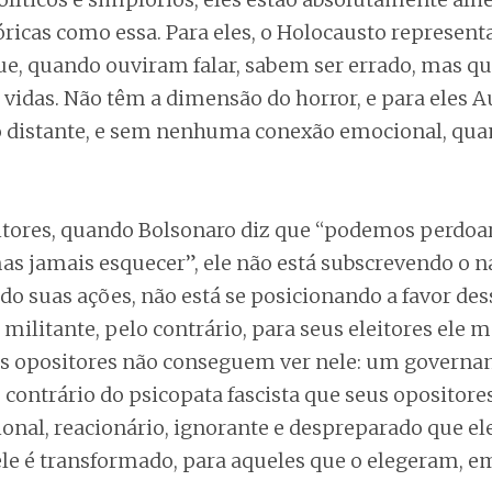
óricas como essa. Para eles, o Holocausto represen
ue, quando ouviram falar, sabem ser errado, mas qu
 vidas. Não têm a dimensão do horror, e para eles 
o distante, e sem nenhuma conexão emocional, quan
eitores, quando Bolsonaro diz que “podemos perdoa
as jamais esquecer”, ele não está subscrevendo o 
ndo suas ações, não está se posicionando a favor des
militante, pelo contrário, para seus eleitores ele
us opositores não conseguem ver nele: um governan
 contrário do psicopata fascista que seus opositore
ional, reacionário, ignorante e despreparado que el
ele é transformado, para aqueles que o elegeram, e