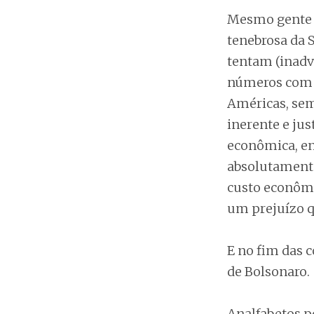
Mesmo gente 
tenebrosa da 
tentam (inadv
números com o
Américas, sem
inerente e jus
econômica, en
absolutamente
custo econômi
um prejuízo qu
E no fim das 
de Bolsonaro.
Analfabetos po