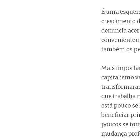
É uma esquerd
crescimento d
denuncia acer
convenienteme
também os per
Mais importan
capitalismo ve
transformaram
que trabalha n
está pouco se
beneficiar pr
poucos se tor
mudança profu