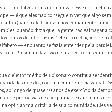
iste — ou talvez mais uma prova desse entrinchei
íope — é que eles não conseguem ver que algo sem
 Lula. Quando ele traduzia posicionamentos mai
imples, quando dizia que “a gente não vai pagar a c
elos louros de olhos azuis”, ele era rechaçado pela el
alfabeto — enquanto se fazia entender pela patuleia
a a ele. Bolsonaro faz isso de maneira mais simplóri
 que o eleitor médio de Bolsonaro continua se ident
rbaridades que diz, com a incompetência verbal. Ess
s, ao longo de quase 40 anos de exercício da demo
escrer de promessas de campanha de candidatos e co
 na opinião majoritária de sua comunidade. Eles v