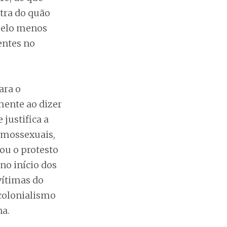
tra do quão
 pelo menos
entes no
ara o
mente ao dizer
justifica a
omossexuais,
ou o protesto
no início dos
ítimas do
 colonialismo
na.