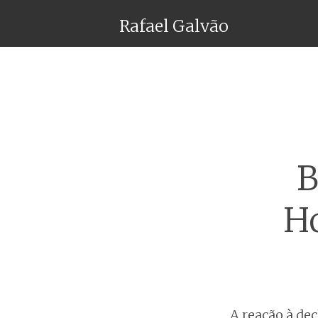
Rafael Galvão
B
Ho
A reação à dec