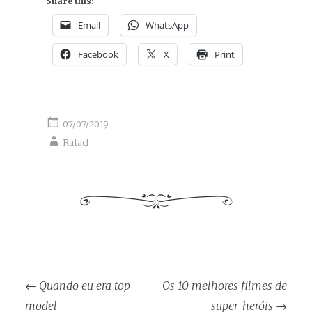
Share this:
Email
WhatsApp
Facebook
X
Print
07/07/2019
Rafael
Post
←
Quando eu era top
Os 10 melhores filmes de
navigation
model
super-heróis
→