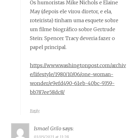
Os humoristas Mike Nichols e Elaine
May (depois ele virou diretor, e ela,
roteirista) tinham uma esquete sobre
um filme biográfico sobre Gertrude
Stein: Spencer Tracy deveria fazer o
papel principal.
https://www.washingtonpost.com/archiv
e/lifestyle/1980/10/06/one-woman-
wonder/e9efd490-61eb-40bc-9359-
bb787ee58dc8/
Reply
Ismael Grilo
says:
01/05/2021 at 11:28