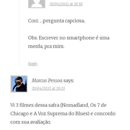
25/04/2021 at 10:38
Corr. …pergunta capciosa..
Obs. Escrever no smartphone é uma
merda, pra mim.
Reply
Marcus Pessoa
says:
25/04/2021 at 20:33
Vi 3 filmes dessa safra (Nomadland, Os 7 de
Chicago e A Voz Suprema do Blues) e concordo
com sua avaliação.