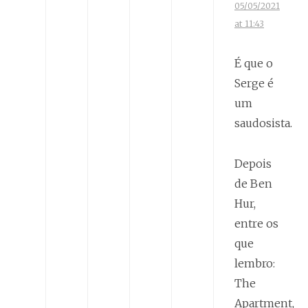
05/05/2021
at 11:43
É que o
Serge é
um
saudosista.
Depois
de Ben
Hur,
entre os
que
lembro:
The
Apartment,