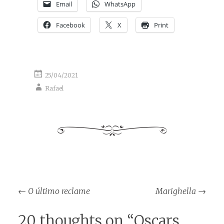
Email
WhatsApp
Facebook
X
Print
25/04/2021
Rafael
Post
←
O último reclame
Marighella
→
navigation
20 thoughts on “
Oscars