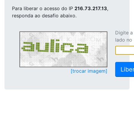
Para liberar o acesso
do IP
216.73.217.13
,
responda ao desafio abaixo.
Digite 
lado no
[trocar imagem]