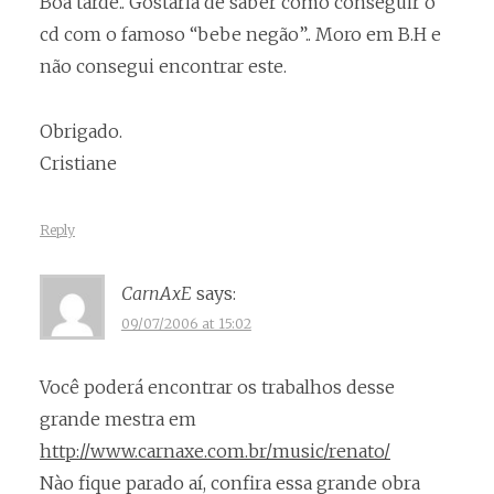
Boa tarde.. Gostaria de saber como conseguir o
cd com o famoso “bebe negão”.. Moro em B.H e
não consegui encontrar este.
Obrigado.
Cristiane
Reply
CarnAxE
says:
09/07/2006 at 15:02
Você poderá encontrar os trabalhos desse
grande mestra em
http://www.carnaxe.com.br/music/renato/
Nào fique parado aí, confira essa grande obra