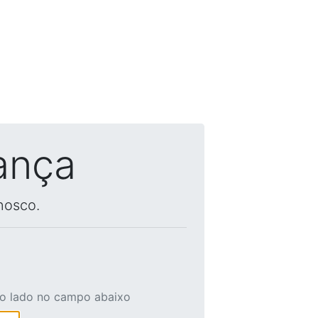
ança
nosco.
ao lado no campo abaixo