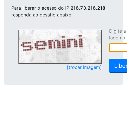
Para liberar o acesso
do IP
216.73.216.218
,
responda ao desafio abaixo.
Digite 
lado no
[trocar imagem]