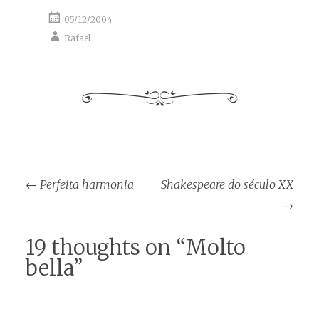
05/12/2004
Rafael
Post
←
Perfeita harmonia
Shakespeare do século XX
navigation
→
19 thoughts on “
Molto
bella
”