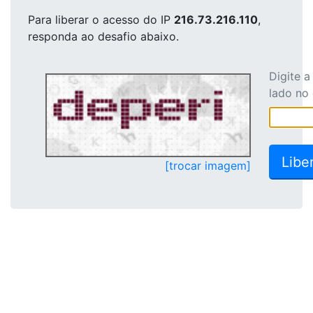
Para liberar o acesso
do IP
216.73.216.110
,
responda ao desafio abaixo.
Digite 
lado no
[trocar imagem]