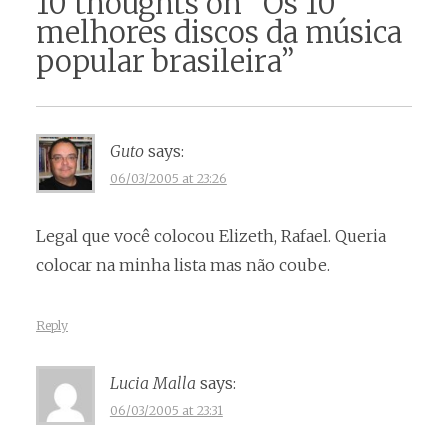
10 thoughts on “
Os 10
melhores discos da música
popular brasileira
”
Guto
says:
06/03/2005 at 23:26
Legal que você colocou Elizeth, Rafael. Queria
colocar na minha lista mas não coube.
Reply
Lucia Malla
says:
06/03/2005 at 23:31