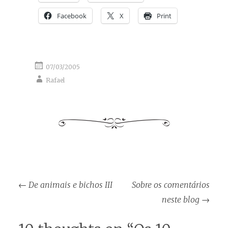
Facebook
X
Print
07/03/2005
Rafael
Post
←
De animais e bichos III
Sobre os comentários
navigation
neste blog
→