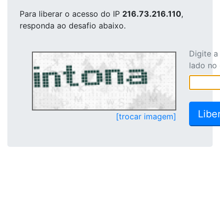
Para liberar o acesso
do IP
216.73.216.110
,
responda ao desafio abaixo.
Digite 
lado no
[trocar imagem]