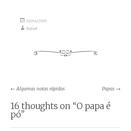
02/04/2005
Rafael
Post
←
Algumas notas rápidas
Papas
→
navigation
16 thoughts on “
O papa é
pó
”