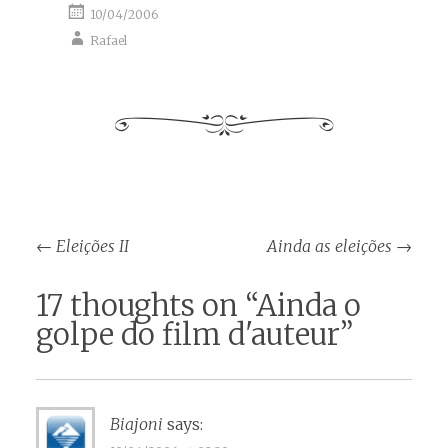
10/04/2006
Rafael
Post
←
Eleições II
Ainda as eleições
→
navigation
17 thoughts on “
Ainda o
golpe do film d'auteur
”
Biajoni
says: