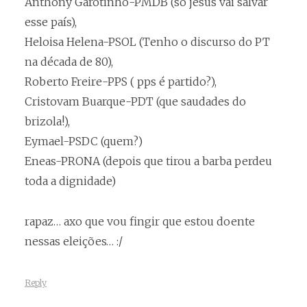
Anthony Garotinho-PMDB (só jesus vai salvar
esse país),
Heloisa Helena-PSOL (Tenho o discurso do PT
na década de 80),
Roberto Freire-PPS ( pps é partido?),
Cristovam Buarque-PDT (que saudades do
brizola!),
Eymael-PSDC (quem?)
Eneas-PRONA (depois que tirou a barba perdeu
toda a dignidade)
rapaz… axo que vou fingir que estou doente
nessas eleições… :/
Reply