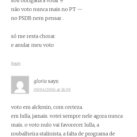
sou obrigada a votar !!!
não voto nunca mais no PT —
no PSDB nem pensar .
só me resta chorar
e anular meu voto
Reply
gloria
says:
09/04/2006 at 16:59
voto em alckmin, com certeza.
em lulla, jamais. votei sempre nele agora nunca
mais. o voto nulo vai favorecer lulla, a
roubalheira stalinista, a falta de programa de