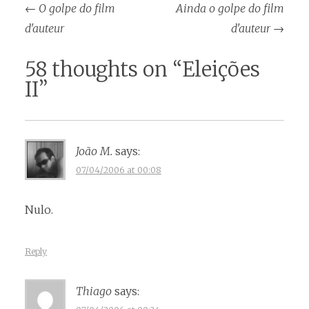
Post
←
O golpe do film
Ainda o golpe do film
navigation
d'auteur
d'auteur
→
58 thoughts on “
Eleições
II
”
João M.
says:
07/04/2006 at 00:08
Nulo.
Reply
Thiago
says: