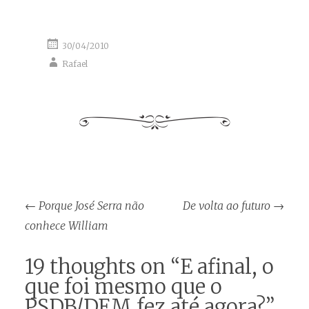
30/04/2010
Rafael
Post
←
Porque José Serra não
De volta ao futuro
→
navigation
conhece William
19 thoughts on “
E afinal, o
que foi mesmo que o
PSDB/DEM fez até agora?
”