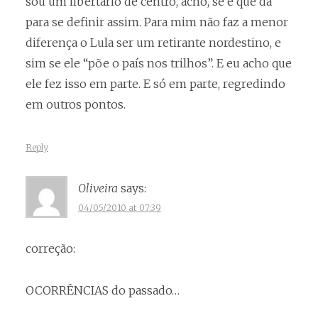
sou um libertário de centro, acho, se é que dá
para se definir assim. Para mim não faz a menor
diferença o Lula ser um retirante nordestino, e
sim se ele “põe o país nos trilhos”. E eu acho que
ele fez isso em parte. E só em parte, regredindo
em outros pontos.
Reply
Oliveira
says:
04/05/2010 at 07:39
correção:
OCORRÊNCIAS do passado…