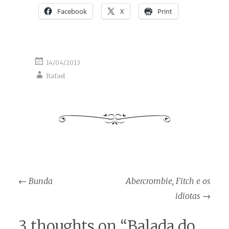
Facebook
X
Print
14/04/2013
Rafael
Post
←
Bunda
Abercrombie, Fitch e os
navigation
idiotas
→
3 thoughts on “
Balada do