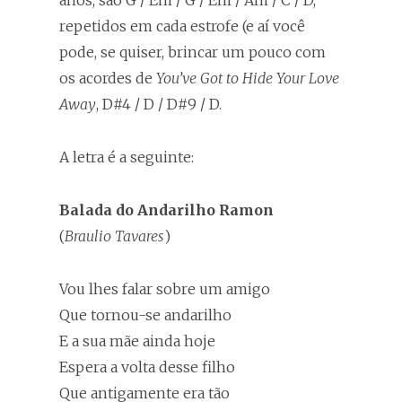
anos, são G / Em / G / Em / Am / C / D,
repetidos em cada estrofe (e aí você
pode, se quiser, brincar um pouco com
os acordes de
You’ve Got to Hide Your Love
Away
, D#4 / D / D#9 / D.
A letra é a seguinte:
Balada do Andarilho Ramon
(
Braulio Tavares
)
Vou lhes falar sobre um amigo
Que tornou-se andarilho
E a sua mãe ainda hoje
Espera a volta desse filho
Que antigamente era tão